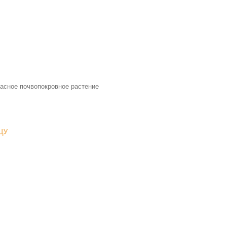
красное почвопокровное растение
ЦУ