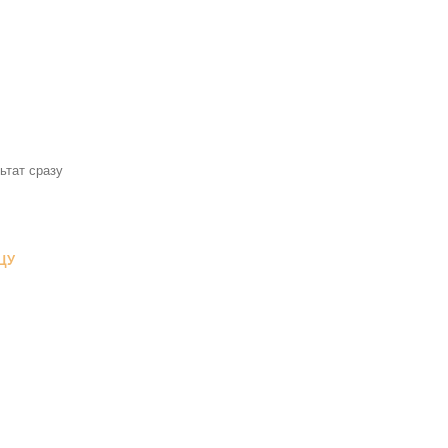
ьтат сразу
ЦУ